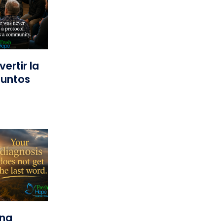
ertir la
Juntos
una