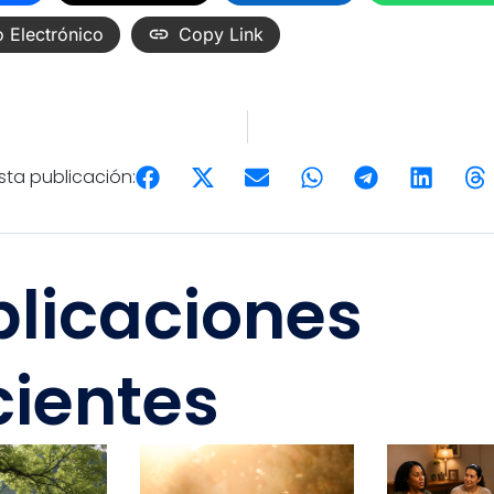
 Electrónico
Copy Link
ta publicación:
blicaciones
cientes