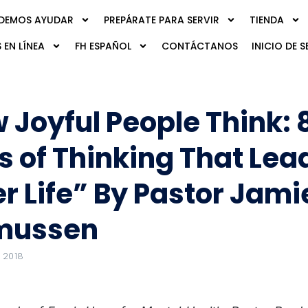
DEMOS AYUDAR
PREPÁRATE PARA SERVIR
TIENDA
 EN LÍNEA
FH ESPAÑOL
CONTÁCTANOS
INICIO DE S
 Joyful People Think: 
 of Thinking That Lead
er Life” By Pastor Jami
mussen
 2018