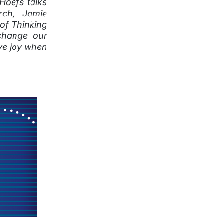
Hoefs talks
rch, Jamie
of Thinking
 change our
ave joy when