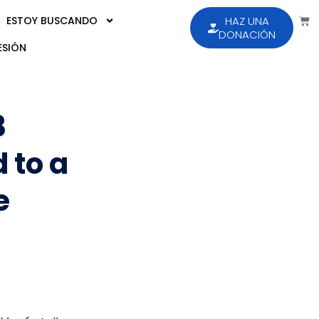
ESTOY BUSCANDO
HAZ UNA
DONACIÓN
ESIÓN
8
 to a
e