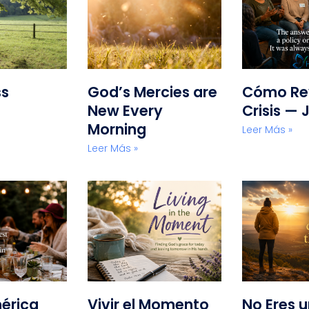
ss
God’s Mercies are
Cómo Rev
New Every
Crisis — 
Morning
Leer Más »
Leer Más »
érica
Vivir el Momento
No Eres 