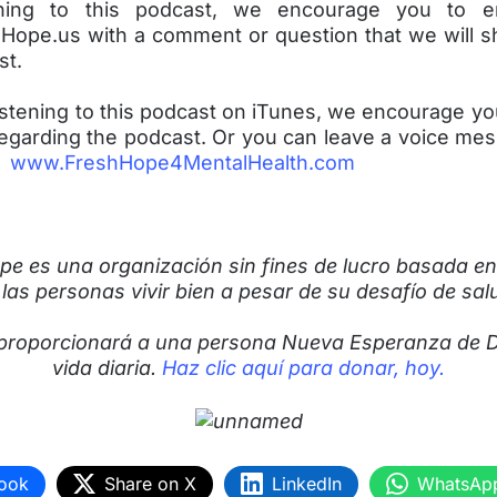
tening to this podcast, we encourage you to e
Hope.us with a comment or question that we will s
st.
listening to this podcast on iTunes, we encourage yo
garding the podcast. Or you can leave a voice mes
e:
www.FreshHope4MentalHealth.com
pe es una organización sin fines de lucro basada en 
 las personas vivir bien a pesar de su desafío de sal
proporcionará a una persona Nueva Esperanza de D
vida diaria.
Haz clic aquí para donar, hoy.
ook
Share on X
LinkedIn
WhatsAp