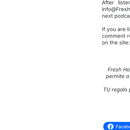
After lis
info@Fresh
next podca
If you are 
comment re
on the sit
Fresh Ho
permite a
TU regalo 
Faceb