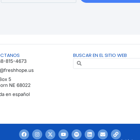
ÁCTANOS
BUSCAR EN EL SITIO WEB
88-815-4673
o@freshhope.us
Box 5
horn NE 68022
da en español