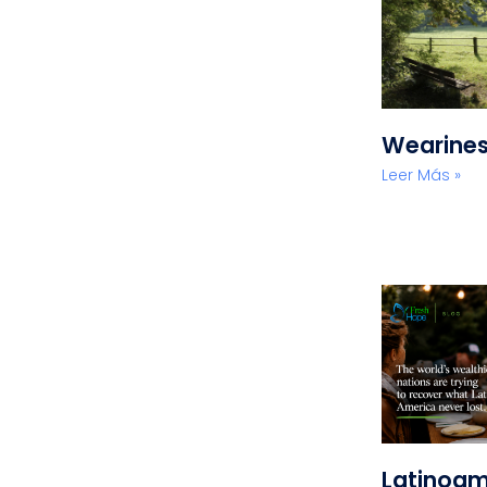
Wearine
Leer Más »
Latinoam