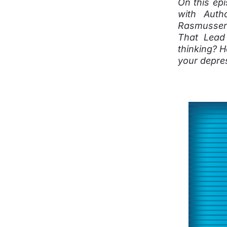
On this ep
with Auth
Rasmussen 
That Lead 
thinking? H
your depre