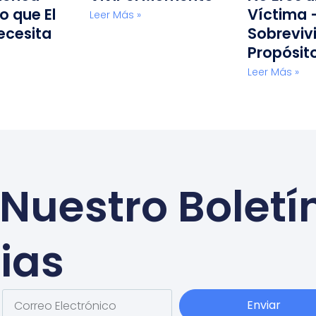
o que El
Víctima 
Leer Más »
ecesita
Sobreviv
Propósit
Leer Más »
Nuestro Boletí
ias
Enviar