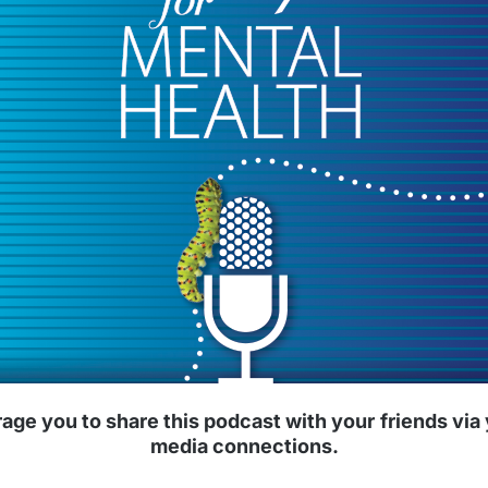
ge you to share this podcast with your
friends via
media connections.