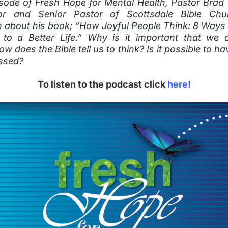
isode of Fresh Hope for Mental Health, Pastor Brad 
or and Senior Pastor of Scottsdale Bible Chu
about his book; “How Joyful People Think: 8 Ways 
to a Better Life.” Why is it important that we
ow does the Bible tell us to think? Is it possible to h
ssed?
To listen to the podcast click
here!