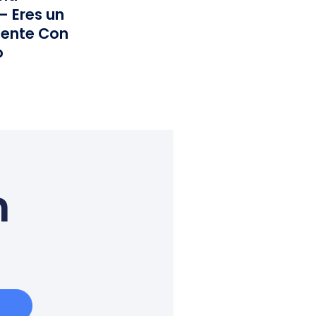
— Eres un
iente Con
o
n