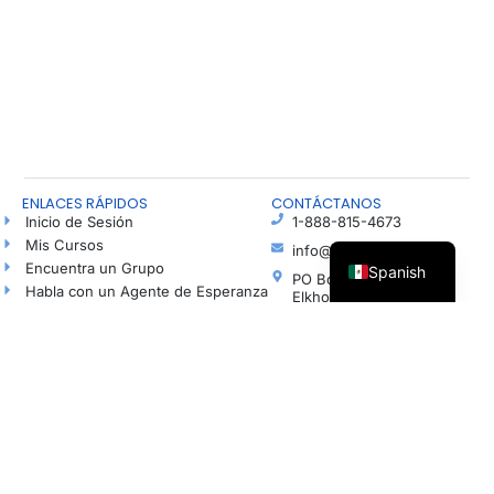
ENLACES RÁPIDOS
CONTÁCTANOS
Inicio de Sesión
1-888-815-4673
Mis Cursos
info@freshhope.us
Encuentra un Grupo
Spanish
PO Box 5
Habla con un Agente de Esperanza
Elkhorn NE 68022
Blog
Ayuda en español
Podcast
Haz una Donación
© Todos los derechos reservados | Organización sin fines de lucro registrada según la
sección 501(c)(3). Número de identificación fiscal (EIN): 37-1606001