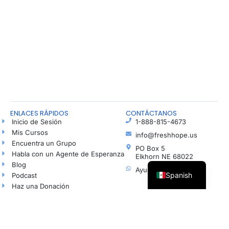
ENLACES RÁPIDOS
CONTÁCTANOS
Inicio de Sesión
1-888-815-4673
Mis Cursos
info@freshhope.us
Encuentra un Grupo
PO Box 5
Habla con un Agente de Esperanza
Elkhorn NE 68022
Blog
Ayuda en español
Spanish
Podcast
Haz una Donación
© Todos los derechos reservados | Organización sin fines de lucro registrada según la