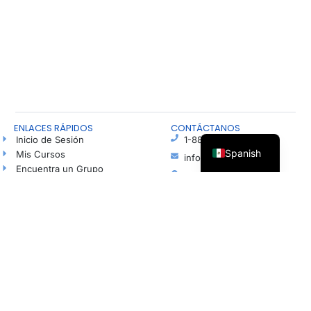
ENLACES RÁPIDOS
CONTÁCTANOS
Inicio de Sesión
1-888-815-4673
Spanish
Mis Cursos
info@freshhope.us
Encuentra un Grupo
PO Box 5
Habla con un Agente de Esperanza
Elkhorn NE 68022
Blog
Ayuda en español
Podcast
Haz una Donación
© Todos los derechos reservados | Organización sin fines de lucro registrada según la
sección 501(c)(3). Número de identificación fiscal (EIN): 37-1606001