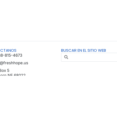
ÁCTANOS
BUSCAR EN EL SITIO WEB
88-815-4673
o@freshhope.us
Box 5
horn NE 68022
da en español