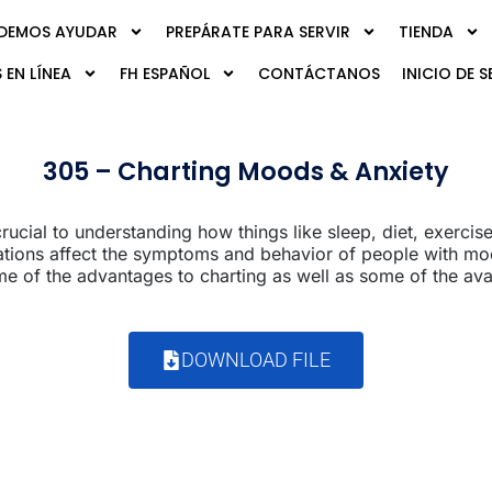
DEMOS AYUDAR
PREPÁRATE PARA SERVIR
TIENDA
 EN LÍNEA
FH ESPAÑOL
CONTÁCTANOS
INICIO DE S
305 – Charting Moods & Anxiety
ucial to understanding how things like sleep, diet, exercis
tuations affect the symptoms and behavior of people with mo
me of the advantages to charting as well as some of the ava
DOWNLOAD FILE