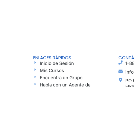
ENLACES RÁPIDOS
CONT
Inicio de Sesión
1-8
Mis Cursos
inf
Encuentra un Grupo
PO 
Habla con un Agente de
Elk
Esperanza
Ayu
Blog
Podcast
Haz una Donación