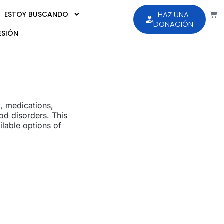
ESTOY BUSCANDO
HAZ UNA
DONACIÓN
ESIÓN
e, medications,
od disorders. This
ilable options of