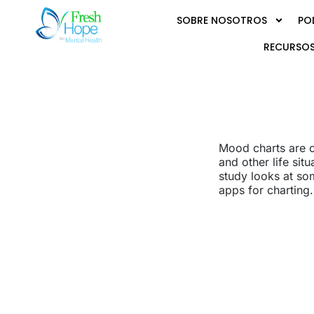
SOBRE NOSOTROS
PO
RECURSOS
Mood charts are cr
and other life si
study looks at so
apps for charting.