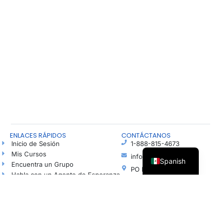
ENLACES RÁPIDOS
CONTÁCTANOS
Inicio de Sesión
1-888-815-4673
Mis Cursos
info@freshhope.us
Spanish
Encuentra un Grupo
PO Box 5
Habla con un Agente de Esperanza
Elkhorn NE 68022
Blog
Ayuda en español
Podcast
Haz una Donación