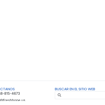
ÁCTANOS
BUSCAR EN EL SITIO WEB
88-815-4673
o@freshhope.us