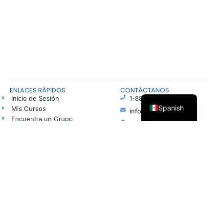
ENLACES RÁPIDOS
CONTÁCTANOS
Inicio de Sesión
1-888-815-4673
Spanish
Mis Cursos
info@freshhope.us
Encuentra un Grupo
PO Box 5
Habla con un Agente de Esperanza
Elkhorn NE 68022
Blog
Ayuda en español
Podcast
Haz una Donación
© Todos los derechos reservados | Organización sin fines de lucro registrada según la
sección 501(c)(3). Número de identificación fiscal (EIN): 37-1606001