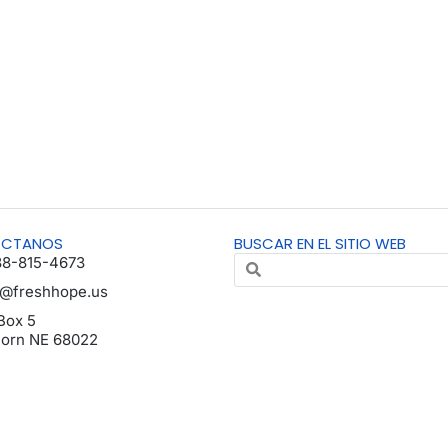
ÁCTANOS
BUSCAR EN EL SITIO WEB
88-815-4673
o@freshhope.us
Box 5
horn NE 68022
da en español