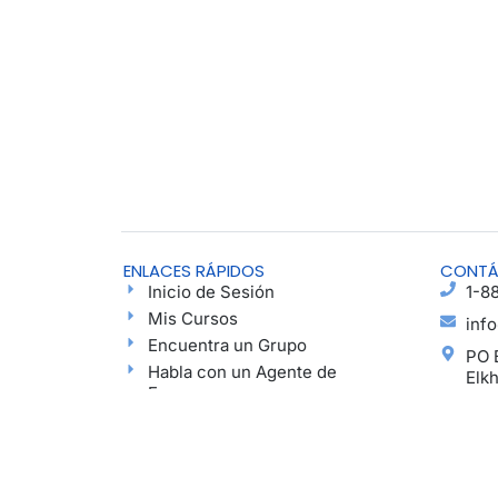
ENLACES RÁPIDOS
CONT
Inicio de Sesión
1-8
Mis Cursos
inf
Encuentra un Grupo
PO 
Habla con un Agente de
Elk
Esperanza
Ayu
Blog
Podcast
Haz una Donación