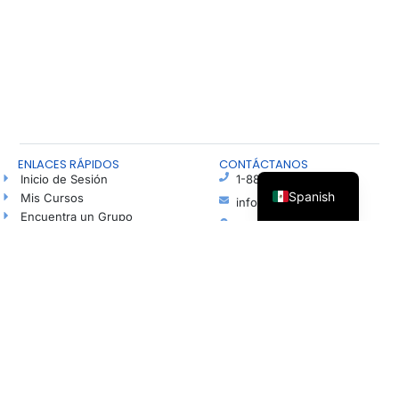
ENLACES RÁPIDOS
CONTÁCTANOS
Inicio de Sesión
1-888-815-4673
Spanish
Mis Cursos
info@freshhope.us
Encuentra un Grupo
PO Box 5
Habla con un Agente de Esperanza
Elkhorn NE 68022
Blog
Ayuda en español
Podcast
Haz una Donación
© Todos los derechos reservados | Organización sin fines de lucro registrada según la
sección 501(c)(3). Número de identificación fiscal (EIN): 37-1606001