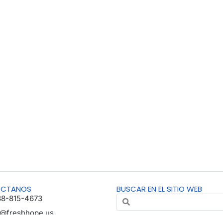
ÁCTANOS
BUSCAR EN EL SITIO WEB
88-815-4673
o@freshhope.us