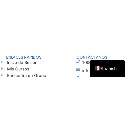
ENLACES RÁPIDOS
CONTÁCTANOS
Inicio de Sesión
1-888-815-4673
Spanish
Mis Cursos
info@freshhope.us
Encuentra un Grupo
PO Box 5
Habla con un Agente de Esperanza
Elkhorn NE 68022
Blog
Ayuda en español
Podcast
Haz una Donación
© Todos los derechos reservados | Organización sin fines de lucro registrada según la
sección 501(c)(3). Número de identificación fiscal (EIN): 37-1606001