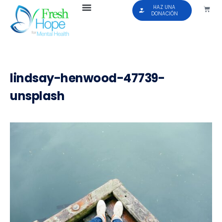
HAZ UNA
DONACIÓN
lindsay-henwood-47739-
unsplash