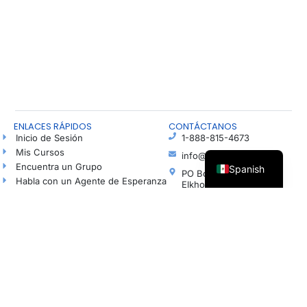
ENLACES RÁPIDOS
CONTÁCTANOS
Inicio de Sesión
1-888-815-4673
Mis Cursos
info@freshhope.us
Encuentra un Grupo
Spanish
PO Box 5
Habla con un Agente de Esperanza
Elkhorn NE 68022
Blog
Ayuda en español
Podcast
Haz una Donación
© Todos los derechos reservados | Organización sin fines de lucro registrada según la
sección 501(c)(3). Número de identificación fiscal (EIN): 37-1606001