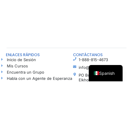
ENLACES RÁPIDOS
CONTÁCTANOS
Inicio de Sesión
1-888-815-4673
Mis Cursos
info@freshhope.us
Encuentra un Grupo
Spanish
PO Box 5
Habla con un Agente de Esperanza
Elkhorn NE 68022
Blog
Ayuda en español
Podcast
Haz una Donación
© Todos los derechos reservados | Organización sin fines de lucro registrada según la
sección 501(c)(3). Número de identificación fiscal (EIN): 37-1606001