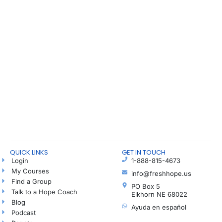
QUICK LINKS
GET IN TOUCH
Login
1-888-815-4673
My Courses
info@freshhope.us
Find a Group
PO Box 5
Talk to a Hope Coach
Elkhorn NE 68022
Blog
Ayuda en español
Podcast