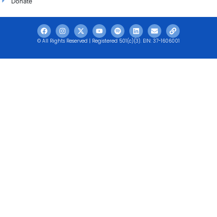
Donate
© All Rights Reserved | Registered 501(c)(3). EIN: 37-1606001