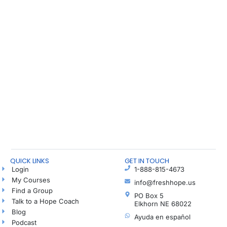
QUICK LINKS
GET IN TOUCH
Login
1-888-815-4673
My Courses
info@freshhope.us
Find a Group
PO Box 5
Talk to a Hope Coach
Elkhorn NE 68022
Blog
Ayuda en español
Podcast