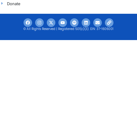
Donate
© All Rights Reserved | Registered 501(c)(3). EIN: 37-1606001